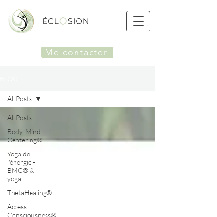
Me contacter
BLOG
All Posts
All Posts
Body-Mind
Centering®
Yoga de
l'énergie -
BMC® &
yoga
ThetaHealing®
Access
Consciousness®