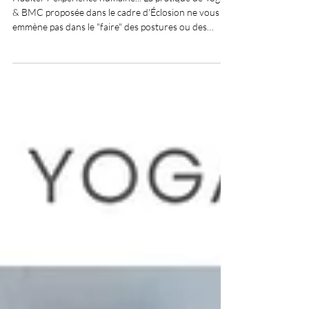
UNE ÉDUCATION AU CORPS
VIVANT
Habiter l' expérience humaine... La pratique de Yoga
& BMC proposée dans le cadre d'Éclosion ne vous
emmène pas dans le "faire" des postures ou des
exercices de mouvement ou de respiration. Il s’agit
d’entrer dans une éducation au corps humain vivant.
Une éducation qui ne passe pas seulement par la
compréhension intellectuelle, mais par l’expérience
directe : sentir, ressentir, explorer, habiter [...]