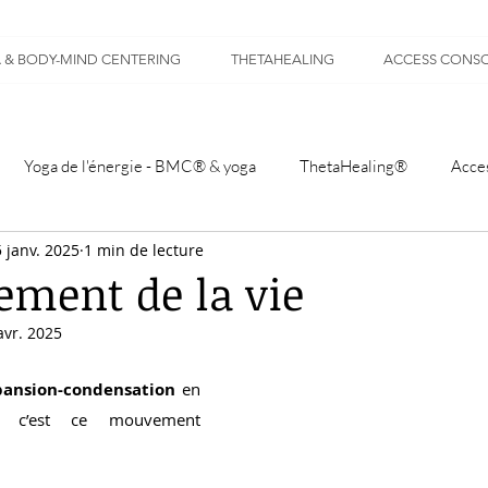
 & BODY-MIND CENTERING
THETAHEALING
ACCESS CONSC
Yoga de l'énergie - BMC® & yoga
ThetaHealing®
Acce
 janv. 2025
1 min de lecture
ment de la vie
avr. 2025
pansion-condensation
 en 
g c’est ce mouvement 