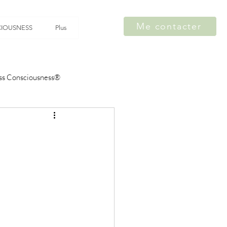
Me contacter
IOUSNESS
Plus
ss Consciousness®