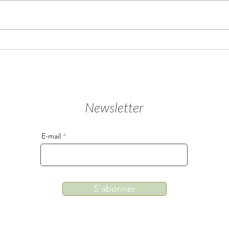
Le c
Gratitude, transition et
nouveaux horizons
Newsletter
E-mail
S'abonner