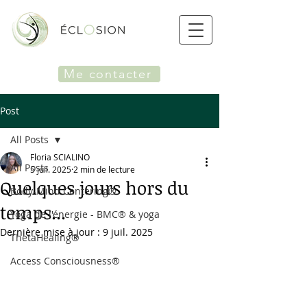
Me contacter
Post
All Posts
Floria SCIALINO
All Posts
5 juil. 2025
2 min de lecture
Quelques jours hors du
Body-Mind Centering®
temps...
Yoga de l'énergie - BMC® & yoga
Dernière mise à jour :
9 juil. 2025
ThetaHealing®
Access Consciousness®