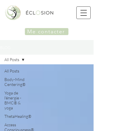
Me contacter
BLOG
All Posts
All Posts
Body-Mind
Centering®
Yoga de
l'énergie -
BMC® &
yoga
ThetaHealing®
Access
Consciousness®