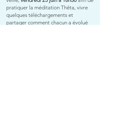
veille,
vendredi 25 juin à 18h30
afin de
pratiquer la méditation Thêta, vivre
quelques téléchargements et
partager comment chacun a évolué
avec la pratique. Ouverte aux inscrits,
non obligatoire pour obtenir la
certification.
La participation à cette formation vous
ouvre la porte d'un atelier de pratique
mensuel dédié aux praticiens afin de
poursuivre votre intégration de la
technique. En ligne via Zoom.
INSCRIPTION
Un
acompte de 100€ non
remboursable
est demandé à
l'inscription.