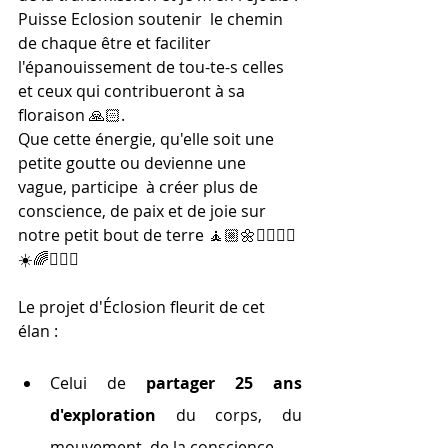
Puisse Eclosion soutenir  le chemin 
de chaque être et faciliter 
l'épanouissement de tou-te-s celles 
et ceux qui contribueront à sa 
floraison 🙏🏻.
Que cette énergie, qu'elle soit une 
petite goutte ou devienne une 
vague, participe  à créer plus de 
conscience, de paix et de joie sur 
notre petit bout de terre 🧘🏼🌼🧘🏻‍♂️⚖️
☀️🌈🧘🏿‍♂️
Le projet d'Éclosion fleurit de cet 
élan :
Celui de 
partager 25 ans 
d'exploration
 du corps, du 
mouvement, de la conscience.