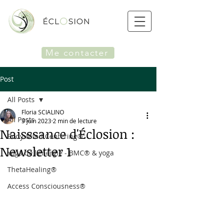
Me contacter
Post
All Posts
Floria SCIALINO
All Posts
3 juin 2023
2 min de lecture
Naisssance d'Éclosion :
Body-Mind Centering®
Newsletter 1
Yoga de l'énergie - BMC® & yoga
ThetaHealing®
Access Consciousness®