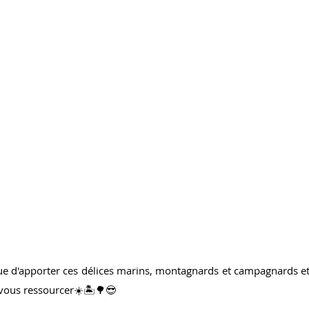
nue d'apporter ces délices marins, montagnards et campagnards et
vous ressourcer☀️🏝️🌳😎