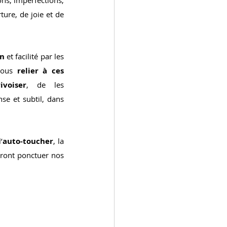
ns, imperfections, 
re, de joie et de 
n 
et facilité par les 
vous 
relier à ces 
ivoiser
, de les 
nse et subtil, dans 
l’
auto-toucher
, la 
ront ponctuer nos 