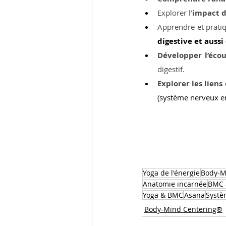
Explorer l’
impact d
Apprendre et prati
digestive et auss
Développer l’écou
digestif.
Explorer les liens 
(système nerveux en
Yoga de l'énergie
Body-M
Anatomie incarnée
BMC 
Yoga & BMC
Asana
Systè
Body-Mind Centering®