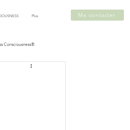
Me contacter
IOUSNESS
Plus
ss Consciousness®