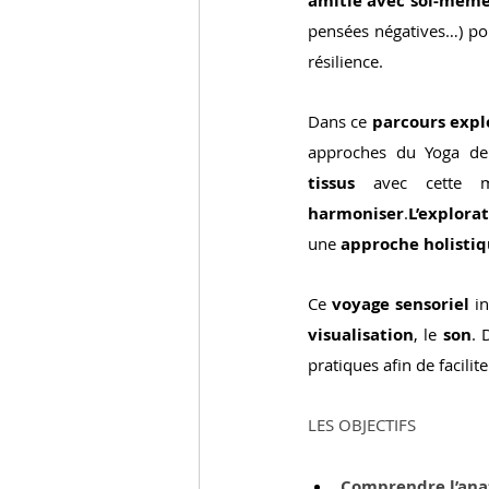
amitié avec soi-mêm
pensées négatives…) pou
résilience.
Dans ce 
parcours expl
approches du Yoga de 
tissus
 avec cette 
harmoniser
.
L’explora
une 
approche holistiq
Ce 
voyage sensoriel 
in
visualisation
, le 
son
. 
pratiques afin de facilit
LES OBJECTIFS
Comprendre l’anat