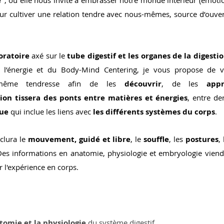
e"
, ou elle nous invite à embrasser notre monde intérieur (émotio
r cultiver une relation tendre avec nous-mêmes, source d’ouvertu
oratoire
 axé sur le 
tube digestif et les organes de la digestio
l’énergie et du Body-Mind Centering, je vous propose de 
même tendresse afin de les 
découvrir
, de les 
appr
tion tissera des ponts entre matières et énergies
, entre de
ue 
qui inclue les liens avec 
les différents systèmes du corps
.
clura le 
mouvement, guidé et libre
, le 
souffle
, les 
postures
, 
Des informations en anatomie, physiologie et embryologie viend
er l'expérience en corps.
omie et la physiologie
 du système digestif.