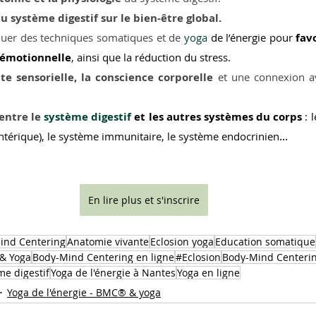
u système digestif sur le bien-être global.
quer des techniques somatiques et de 
yoga
 de l’énergie pour 
fav
i émotionnelle
, ainsi que la réduction du stress.
te sensorielle, la conscience corporelle
 et une connexion a
entre le 
système digestif
 et les autres systèmes du corps
 :
...
térique), le système immunitaire, le système endocrinien
En lire plus et s'inscrire
ind Centering
Anatomie vivante
Eclosion yoga
Education somatique
& Yoga
Body-Mind Centering en ligne
#Eclosion
Body-Mind Centeri
me digestif
Yoga de l'énergie à Nantes
Yoga en ligne
Yoga de l'énergie - BMC® & yoga