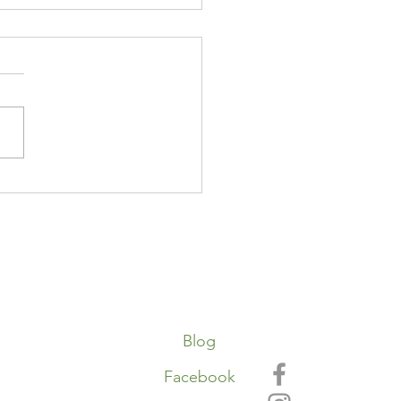
osture en yoga, un
ce heureux
Blog
Facebook