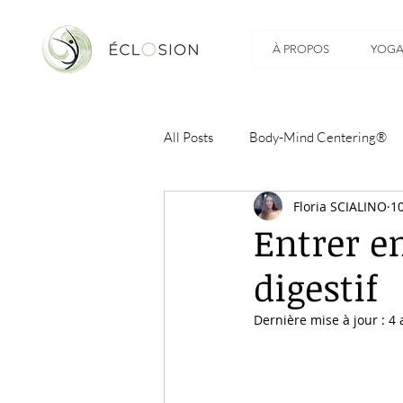
À PROPOS
YOGA
All Posts
Body-Mind Centering®
Floria SCIALINO
10
Entrer e
digestif
Dernière mise à jour :
4 