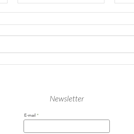
Exploration somatique
La p
espa
Newsletter
E-mail