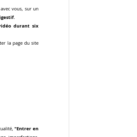
r avec vous, sur un 
igestif
.
idéo durant six 
er la page du site 
alité, 
"Entrer en 